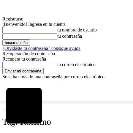
Registrarse
¡Bienvenido! Ingresa en tu cuenta
tu nombre de usuario
tu contraseña
¿Olvidaste tu contraseña? consigue ayuda
Recuperación de contraseña
Recupera tu contraseña
tu correo electrónico
Se te ha enviado una contraseña por correo electrónico.
C
viernes, agosto 7, 2026
Registrarse / Unirse
12.5
La Paz
Etiquetas
Racismo
Tag:
Racismo
MAS