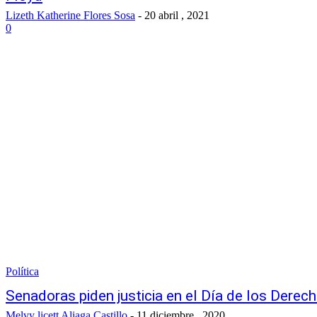
Lizeth Katherine Flores Sosa
-
20 abril , 2021
0
Política
Senadoras piden justicia en el Día de los Der
Melvy licett Aliaga Castillo
-
11 diciembre , 2020