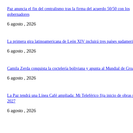
Paz anuncia el fin del centralismo tras la firma del acuerdo 50/50 con los
gobernadores
6 agosto , 2026
La primera gira latinoamericana de León XIV incluirá tres países sudamer
6 agosto , 2026
Camila Zerda conquista la coctelería boliviana y apunta al Mundial de Cro
6 agosto , 2026
La Paz tendrá una Línea Café ampliada: Mi Teleférico fija inicio de obras 
2027
6 agosto , 2026