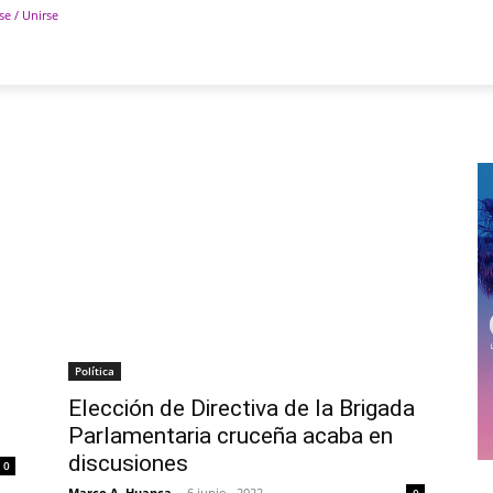
se / Unirse
POLÍTICA
DEPORTES
TECNOLOGÍA
COLUM
Política
Elección de Directiva de la Brigada
Parlamentaria cruceña acaba en
discusiones
0
Marco A. Huanca
-
6 junio , 2022
0