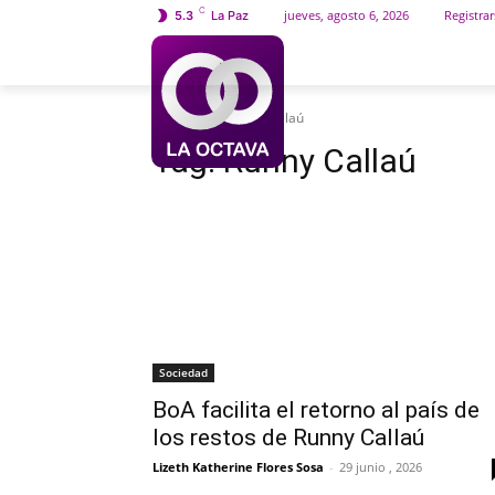
C
jueves, agosto 6, 2026
Registrar
5.3
La Paz
INICIO
SOCIEDAD
Etiquetas
Runny Callaú
Tag:
Runny Callaú
Sociedad
BoA facilita el retorno al país de
los restos de Runny Callaú
Lizeth Katherine Flores Sosa
-
29 junio , 2026