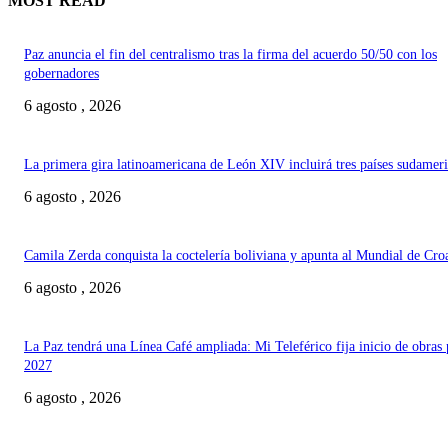
MOST READ
Paz anuncia el fin del centralismo tras la firma del acuerdo 50/50 con los
gobernadores
6 agosto , 2026
La primera gira latinoamericana de León XIV incluirá tres países sudamer
6 agosto , 2026
Camila Zerda conquista la coctelería boliviana y apunta al Mundial de Cro
6 agosto , 2026
La Paz tendrá una Línea Café ampliada: Mi Teleférico fija inicio de obras 
2027
6 agosto , 2026