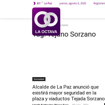
C
jueves, agosto 6, 2026
Registrar
8.1
La Paz
INICIO
SOCIEDAD
Etiquetas
Tejano Sorzano
Tag:
Tejano Sorzano
Sociedad
Alcalde de La Paz anunció que
existirá mayor seguridad en la
plaza y viaductos Tejada Sorzano
Lizeth Katherine Flores Sosa
-
18 julio , 2021