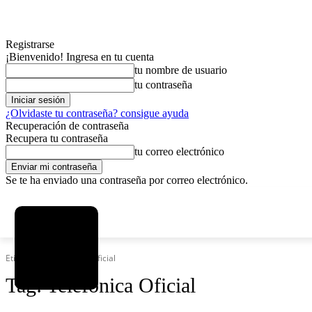
Registrarse
¡Bienvenido! Ingresa en tu cuenta
tu nombre de usuario
tu contraseña
¿Olvidaste tu contraseña? consigue ayuda
Recuperación de contraseña
Recupera tu contraseña
tu correo electrónico
Se te ha enviado una contraseña por correo electrónico.
C
viernes, agosto 7, 2026
Registrarse / Unirse
7.2
La Paz
Etiquetas
Telefónica Oficial
Tag:
Telefónica Oficial
MAS