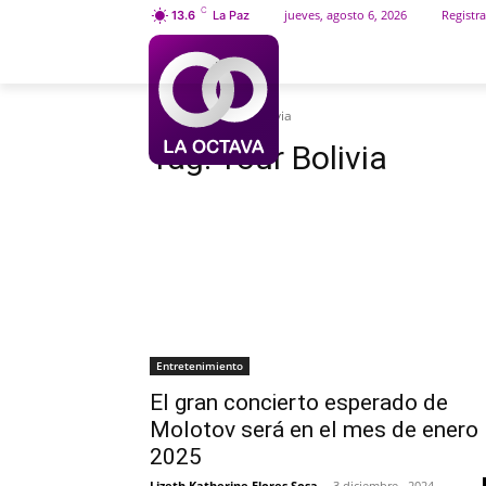
C
jueves, agosto 6, 2026
Registra
13.6
La Paz
INICIO
SOCIEDAD
Etiquetas
Tour Bolivia
Tag:
Tour Bolivia
Entretenimiento
El gran concierto esperado de
Molotov será en el mes de enero
2025
Lizeth Katherine Flores Sosa
-
3 diciembre , 2024