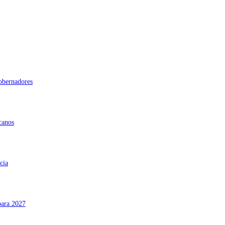
gobernadores
canos
cia
para 2027