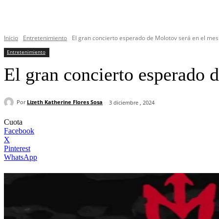
Inicio
Entretenimiento
El gran concierto esperado de Molotov será en el mes 
Entretenimiento
El gran concierto esperado 
Por
Lizeth Katherine Flores Sosa
3 diciembre , 2024
Cuota
Facebook
X
Pinterest
WhatsApp