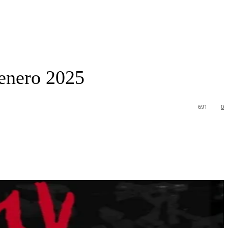
 enero 2025
691
0