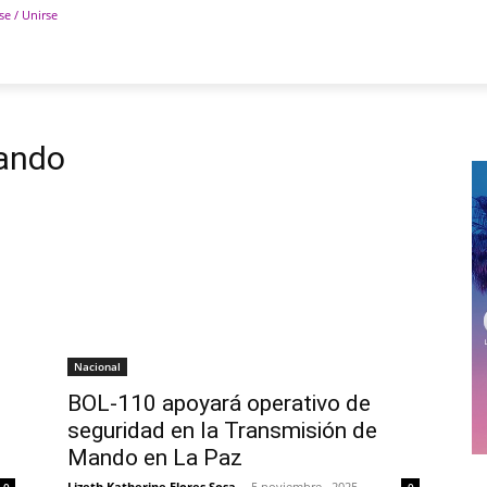
se / Unirse
POLÍTICA
DEPORTES
TECNOLOGÍA
COLUM
ando
Nacional
BOL-110 apoyará operativo de
e
seguridad en la Transmisión de
Mando en La Paz
Lizeth Katherine Flores Sosa
-
5 noviembre , 2025
0
0