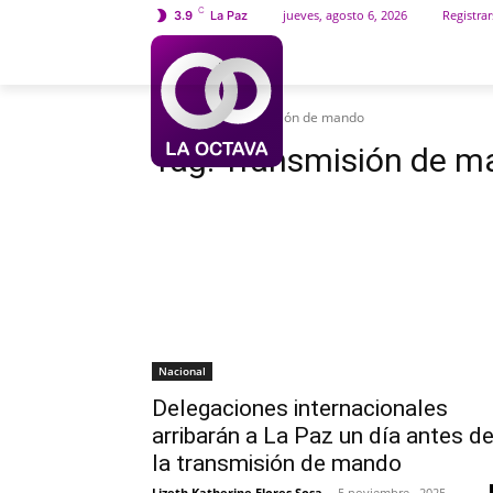
C
jueves, agosto 6, 2026
Registrar
3.9
La Paz
INICIO
SOCIEDAD
Etiquetas
Transmisión de mando
Tag:
Transmisión de m
Nacional
Delegaciones internacionales
arribarán a La Paz un día antes d
la transmisión de mando
Lizeth Katherine Flores Sosa
-
5 noviembre , 2025