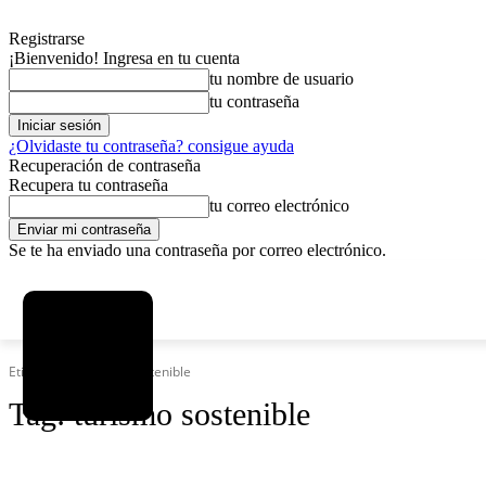
Registrarse
¡Bienvenido! Ingresa en tu cuenta
tu nombre de usuario
tu contraseña
¿Olvidaste tu contraseña? consigue ayuda
Recuperación de contraseña
Recupera tu contraseña
tu correo electrónico
Se te ha enviado una contraseña por correo electrónico.
C
sábado, agosto 8, 2026
Registrarse / Unirse
12.6
La Paz
Etiquetas
Turismo sostenible
Tag:
turismo sostenible
SOCIEDAD
POLÍTICA
DEPORTES
INICIO