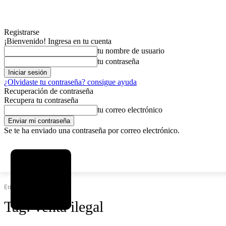
Registrarse
¡Bienvenido! Ingresa en tu cuenta
tu nombre de usuario
tu contraseña
¿Olvidaste tu contraseña? consigue ayuda
Recuperación de contraseña
Recupera tu contraseña
tu correo electrónico
Se te ha enviado una contraseña por correo electrónico.
C
sábado, agosto 8, 2026
Registrarse / Unirse
5.8
La Paz
Etiquetas
Venta ilegal
Tag:
venta ilegal
MAS