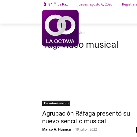
C
jueves, agosto 6, 2026
Registrar
8.1
La Paz
INICIO
SOCIEDAD
Etiquetas
Video musical
Tag:
video musical
Entretenimiento
Agrupación Ráfaga presentó su
nuevo sencillo musical
Marco A. Huanca
-
19 julio , 2022