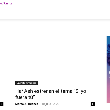
se / Unirse
POLÍTICA
DEPORTES
TECNOLOGÍA
COLUM
Entretenimiento
Ha*Ash estrenan el tema “Si yo
fuera tú”
Marco A. Huanca
-
10 julio , 2022
0
0