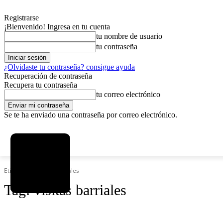
Registrarse
¡Bienvenido! Ingresa en tu cuenta
tu nombre de usuario
tu contraseña
¿Olvidaste tu contraseña? consigue ayuda
Recuperación de contraseña
Recupera tu contraseña
tu correo electrónico
Se te ha enviado una contraseña por correo electrónico.
C
viernes, agosto 7, 2026
Registrarse / Unirse
15
La Paz
Etiquetas
Visitas barriales
Tag:
visitas barriales
SOCIEDAD
POLÍTICA
DEPORTES
INICIO