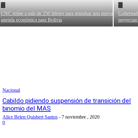
CNC reúne a más de 250 líderes para impulsar una nueva
Gobernado
agenda económica para Bolivia
proyectan 
Nacional
Cabildo pidiendo suspensión de transición del
binomio del MAS
Alice Belen Quisbert Santos
-
7 noviembre , 2020
0