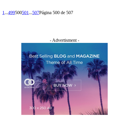
1
...
499
500
501
...
507
Página 500 de 507
- Advertisment -