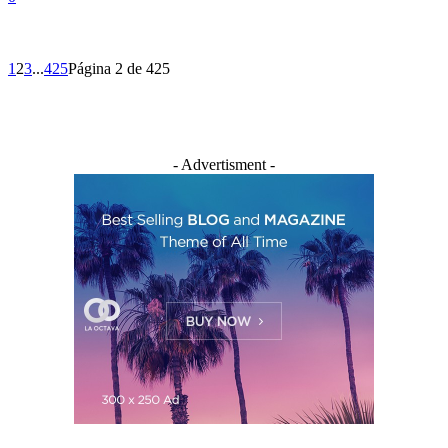
1
2
3
...
425
Página 2 de 425
- Advertisment -