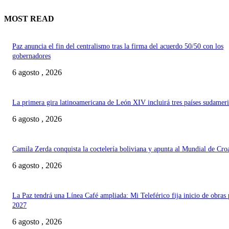
MOST READ
Paz anuncia el fin del centralismo tras la firma del acuerdo 50/50 con los
gobernadores
6 agosto , 2026
La primera gira latinoamericana de León XIV incluirá tres países sudamer
6 agosto , 2026
Camila Zerda conquista la coctelería boliviana y apunta al Mundial de Cro
6 agosto , 2026
La Paz tendrá una Línea Café ampliada: Mi Teleférico fija inicio de obras 
2027
6 agosto , 2026