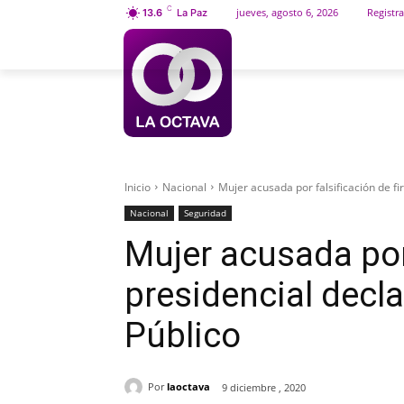
C
jueves, agosto 6, 2026
Registra
13.6
La Paz
INICIO
SOCIEDAD
Inicio
Nacional
Mujer acusada por falsificación de fi
Nacional
Seguridad
Mujer acusada por 
presidencial decla
Público
Por
laoctava
9 diciembre , 2020