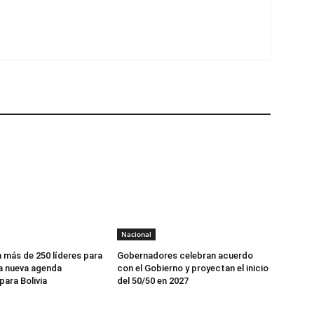
Nacional
 más de 250 líderes para
Gobernadores celebran acuerdo
a nueva agenda
con el Gobierno y proyectan el inicio
ara Bolivia
del 50/50 en 2027