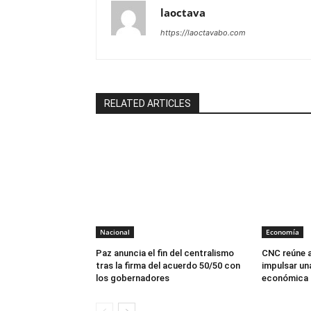
laoctava
https://laoctavabo.com
RELATED ARTICLES
Nacional
Economía
Paz anuncia el fin del centralismo
CNC reúne a
tras la firma del acuerdo 50/50 con
impulsar un
los gobernadores
económica p