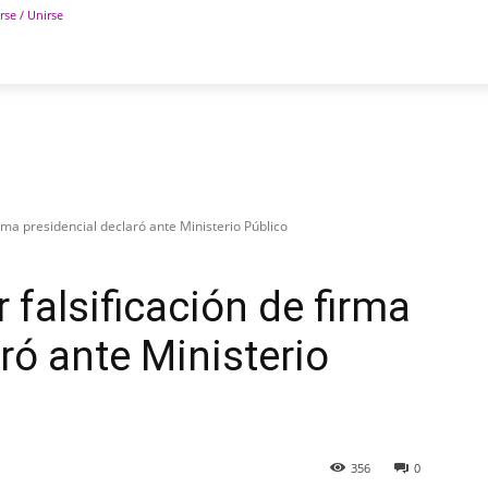
rse / Unirse
POLÍTICA
DEPORTES
TECNOLOGÍA
COLUM
rma presidencial declaró ante Ministerio Público
falsificación de firma
ró ante Ministerio
356
0