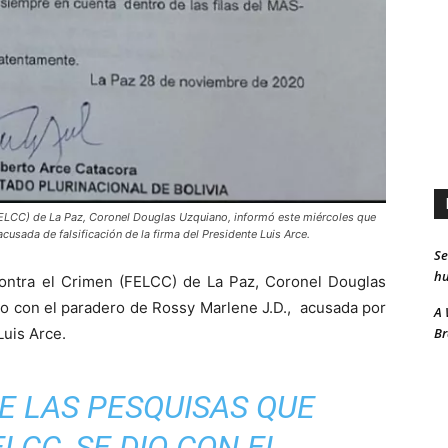
(FELCC) de La Paz, Coronel Douglas Uzquiano, informó este miércoles que
cusada de falsificación de la firma del Presidente Luis Arce.
Se
hu
Contra el Crimen (FELCC) de La Paz, Coronel Douglas
io con el paradero de Rossy Marlene J.D., acusada por
A 
Br
Luis Arce.
E LAS PESQUISAS QUE
LCC, SE DIO CON EL