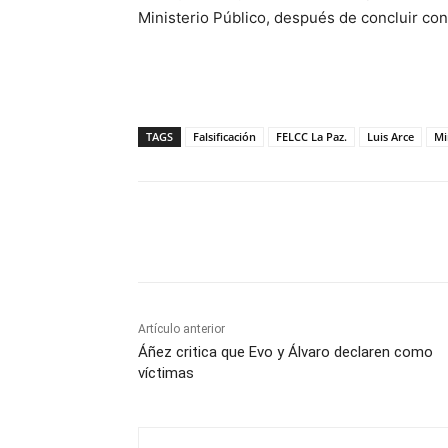
Ministerio Público, después de concluir con 
TAGS
Falsificación
FELCC La Paz.
Luis Arce
Mi
Cuota
Artículo anterior
Áñez critica que Evo y Álvaro declaren como
víctimas