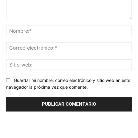
Comentario:
No
Co
ele
Sit
we
Guardar mi nombre, correo electrónico y sitio web en este
navegador la próxima vez que comente.