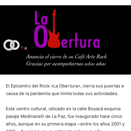
El Epicentro del Rock «La Obertura», cierra sus puertas a
causa de la pandemia que limita todas sus actividades.
Este centro cultural, ubicado en la calle Boyacá esquina
pasaje Medinacelli de La Paz, fue inaugurado hace cinco
años, aunque en su primera etapa ─entre los años 2001 y