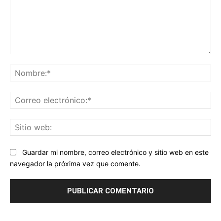
Comentario:
No
Co
ele
Sit
we
Guardar mi nombre, correo electrónico y sitio web en este
navegador la próxima vez que comente.