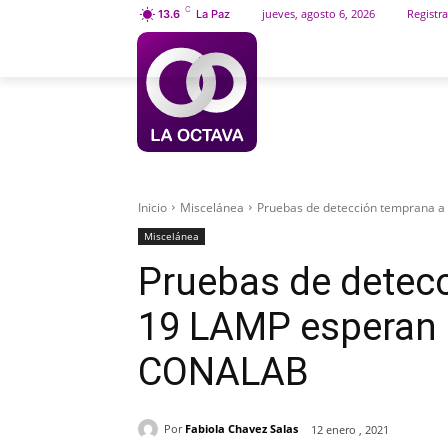
C
jueves, agosto 6, 2026
Registra
13.6
La Paz
INICIO
SOCIEDAD
Inicio
Miscelánea
Pruebas de detección temprana 
Miscelánea
Pruebas de detecc
19 LAMP esperan 
CONALAB
Por
Fabiola Chavez Salas
12 enero , 2021