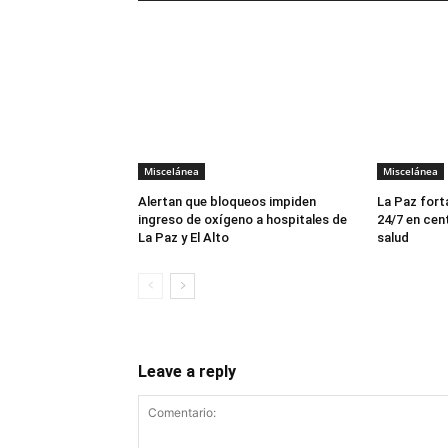
Miscelánea
Miscelánea
Alertan que bloqueos impiden
La Paz fort
ingreso de oxígeno a hospitales de
24/7 en cen
La Paz y El Alto
salud
Leave a reply