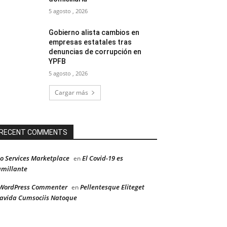
5 agosto , 2026
Gobierno alista cambios en
empresas estatales tras
denuncias de corrupción en
YPFB
5 agosto , 2026
Cargar más
RECENT COMMENTS
o Services Marketplace
El Covid-19 es
en
millante
WordPress Commenter
Pellentesque Eliteget
en
avida Cumsociis Natoque