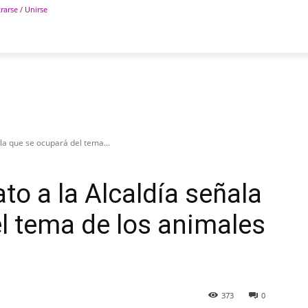
rarse / Unirse
POLÍTICA
DEPORTES
TECNOLOGÍA
COLUM
ala que se ocupará del tema...
to a la Alcaldía señala
l tema de los animales
373
0