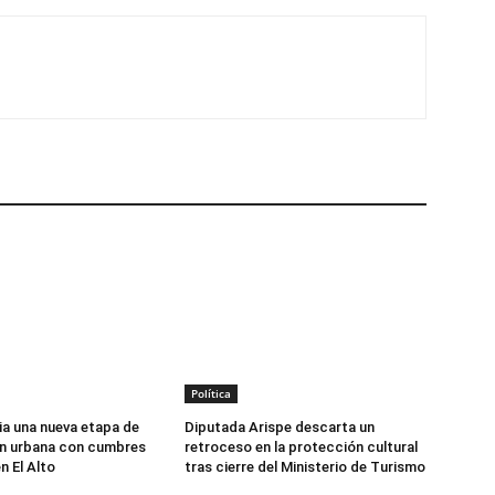
Política
a una nueva etapa de
Diputada Arispe descarta un
ón urbana con cumbres
retroceso en la protección cultural
en El Alto
tras cierre del Ministerio de Turismo