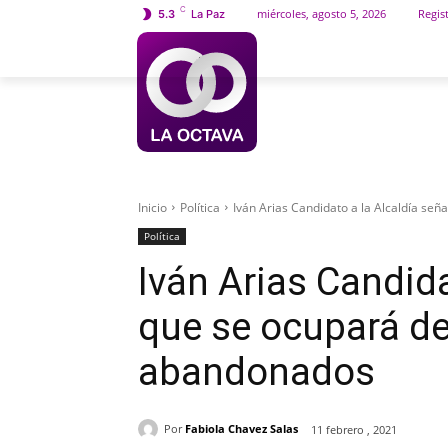
C
miércoles, agosto 5, 2026
Regist
5.3
La Paz
INICIO
SOCIEDAD
Inicio
Política
Iván Arias Candidato a la Alcaldía señ
Política
Iván Arias Candida
que se ocupará de
abandonados
Por
Fabiola Chavez Salas
11 febrero , 2021