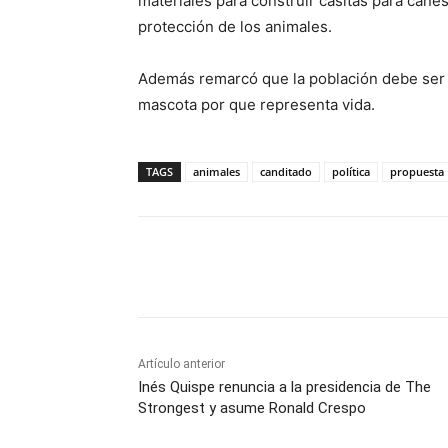
materiales para construir casitas para canes
protección de los animales.
Además remarcó que la población debe ser 
mascota por que representa vida.
TAGS
animales
canditado
política
propuesta
Cuota
Artículo anterior
Inés Quispe renuncia a la presidencia de The
Strongest y asume Ronald Crespo