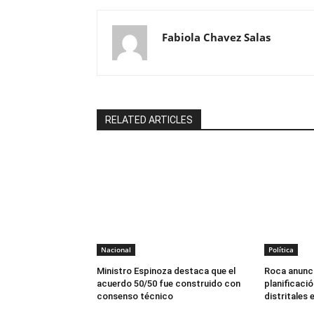
Fabiola Chavez Salas
RELATED ARTICLES
Nacional
Política
Ministro Espinoza destaca que el
Roca anunci
acuerdo 50/50 fue construido con
planificaci
consenso técnico
distritales 