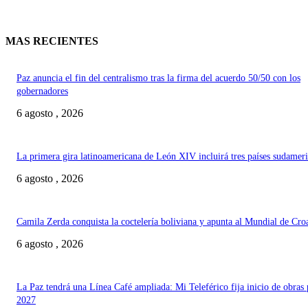
MAS RECIENTES
Paz anuncia el fin del centralismo tras la firma del acuerdo 50/50 con los
gobernadores
6 agosto , 2026
La primera gira latinoamericana de León XIV incluirá tres países sudamer
6 agosto , 2026
Camila Zerda conquista la coctelería boliviana y apunta al Mundial de Cro
6 agosto , 2026
La Paz tendrá una Línea Café ampliada: Mi Teleférico fija inicio de obras 
2027