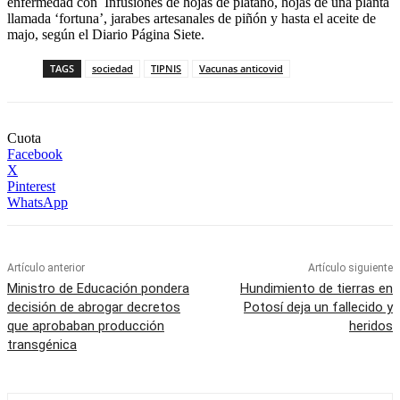
enfermedad con Infusiones de hojas de plátano, hojas de una planta
llamada ‘fortuna’, jarabes artesanales de piñón y hasta el aceite de
majo, según el Diario Página Siete.
TAGS
sociedad
TIPNIS
Vacunas anticovid
Cuota
Facebook
X
Pinterest
WhatsApp
Artículo anterior
Artículo siguiente
Ministro de Educación pondera
Hundimiento de tierras en
decisión de abrogar decretos
Potosí deja un fallecido y
que aprobaban producción
heridos
transgénica