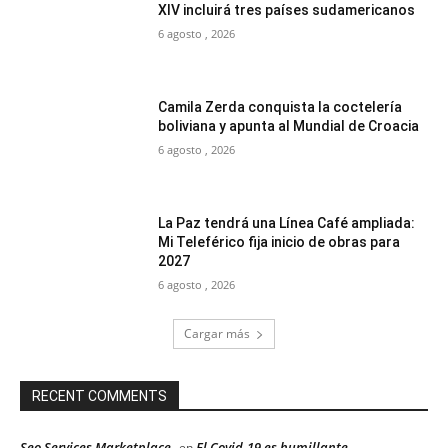
XIV incluirá tres países sudamericanos
6 agosto , 2026
Camila Zerda conquista la coctelería
boliviana y apunta al Mundial de Croacia
6 agosto , 2026
La Paz tendrá una Línea Café ampliada:
Mi Teleférico fija inicio de obras para
2027
6 agosto , 2026
Cargar más
RECENT COMMENTS
Seo Services Marketplace
El Covid-19 es humillante
en