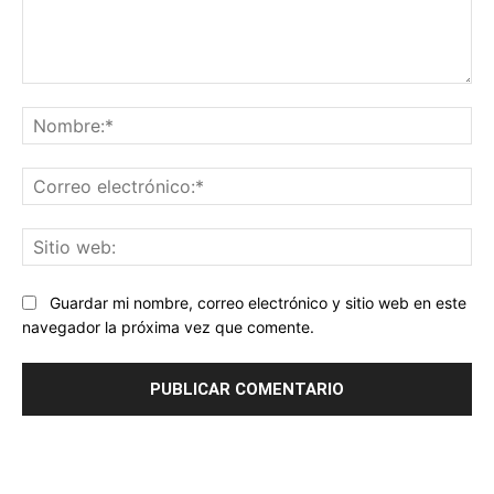
Comentario:
No
Co
ele
Sit
we
Guardar mi nombre, correo electrónico y sitio web en este
navegador la próxima vez que comente.