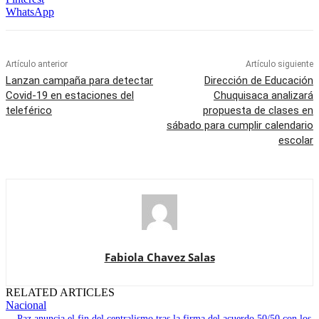
WhatsApp
Artículo anterior
Artículo siguiente
Lanzan campaña para detectar
Dirección de Educación
Covid-19 en estaciones del
Chuquisaca analizará
teleférico
propuesta de clases en
sábado para cumplir calendario
escolar
Fabiola Chavez Salas
RELATED ARTICLES
Nacional
Paz anuncia el fin del centralismo tras la firma del acuerdo 50/50 con los