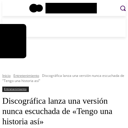
C
viernes, agosto 7, 2026
Registrarse / Unirse
5.9
La Paz
Inicio
Entretenimiento
Discográfica lanza una versión nunca escuchada de
"Tengo una historia así"
Entretenimiento
Discográfica lanza una versión
nunca escuchada de «Tengo una
historia así»