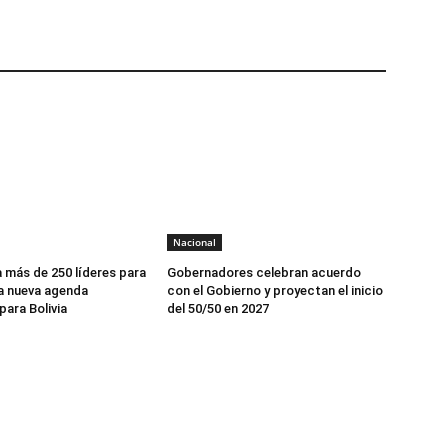
Nacional
 más de 250 líderes para
Gobernadores celebran acuerdo
a nueva agenda
con el Gobierno y proyectan el inicio
ara Bolivia
del 50/50 en 2027