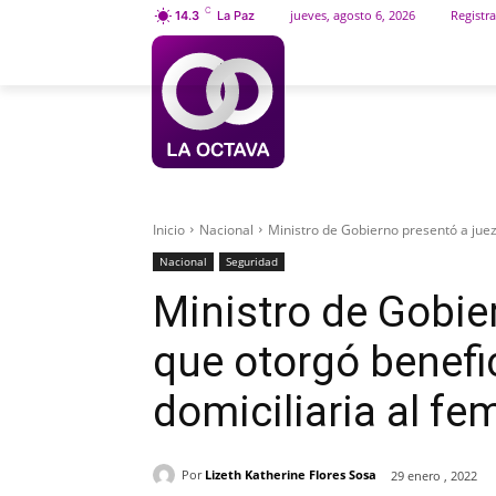
C
jueves, agosto 6, 2026
Registra
14.3
La Paz
INICIO
SOCIEDAD
Inicio
Nacional
Ministro de Gobierno presentó a juez 
Nacional
Seguridad
Ministro de Gobie
que otorgó benefi
domiciliaria al fem
Por
Lizeth Katherine Flores Sosa
29 enero , 2022