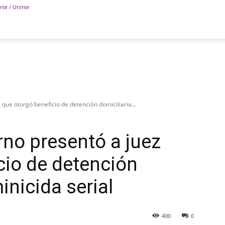
rse / Unirse
POLÍTICA
DEPORTES
TECNOLOGÍA
COLUM
que otorgó beneficio de detención domiciliaria...
rno presentó a juez
cio de detención
inicida serial
400
0