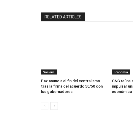
RELATED ARTICLES
Nacional
Economía
Paz anuncia el fin del centralismo
CNC reúne a
tras la firma del acuerdo 50/50 con
impulsar un
los gobernadores
económica p