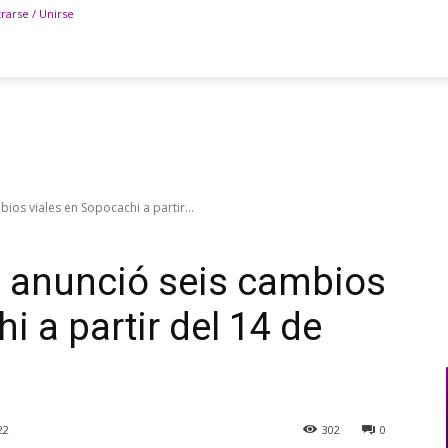
trarse / Unirse
ios viales en Sopocachi a partir...
z anunció seis cambios
i a partir del 14 de
22
302
0