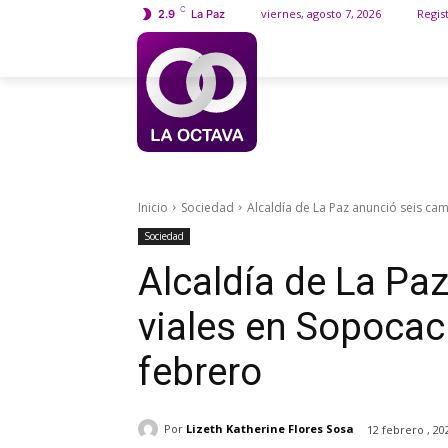
C
viernes, agosto 7, 2026
Regis
2.9
La Paz
MAS
Inicio
Sociedad
Alcaldía de La Paz anunció seis camb
Sociedad
Alcaldía de La Pa
viales en Sopocach
febrero
Por
Lizeth Katherine Flores Sosa
12 febrero , 20