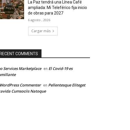
La Paz tendrá una Línea Café
ampliada: Mi Teleférico fija inicio
de obras para 2027
6 agosto , 2026
Cargar más
RECENT COMMENTS
o Services Marketplace
El Covid-19 es
en
millante
 WordPress Commenter
Pellentesque Eliteget
en
avida Cumsociis Natoque