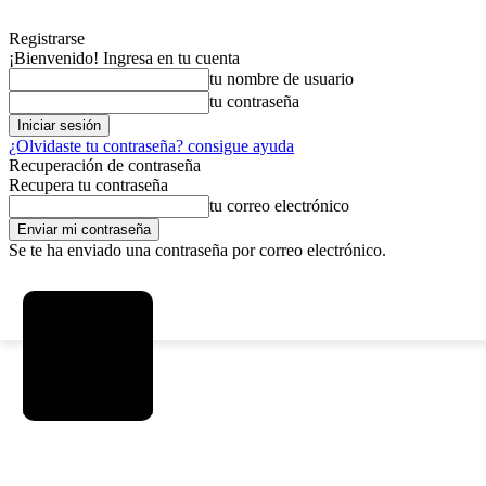
Registrarse
¡Bienvenido! Ingresa en tu cuenta
tu nombre de usuario
tu contraseña
¿Olvidaste tu contraseña? consigue ayuda
Recuperación de contraseña
Recupera tu contraseña
tu correo electrónico
Se te ha enviado una contraseña por correo electrónico.
C
domingo, agosto 9, 2026
Registrarse / Unirse
4.2
La Paz
SOCIEDAD
POLÍTICA
DEPORTES
INICIO