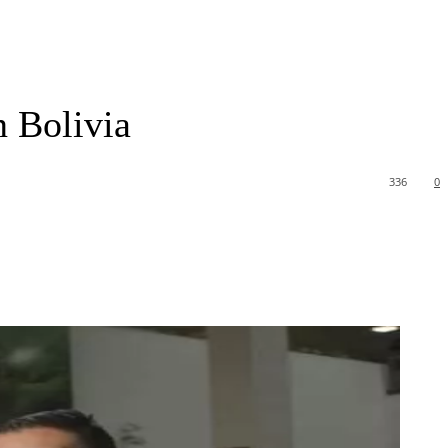
n Bolivia
336
0