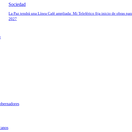
Sociedad
La Paz tendrá una Línea Café ampliada: Mi Teleférico fija inicio de obras par
2027
e
gobernadores
canos