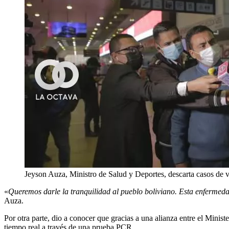
Jeyson Auza, Ministro de Salud y Deportes, descarta casos de 
«
Queremos darle la tranquilidad al pueblo boliviano. Esta enfermeda
Auza.
Por otra parte, dio a conocer que gracias a una alianza entre el Minist
tiempo real a través de una prueba PCR.