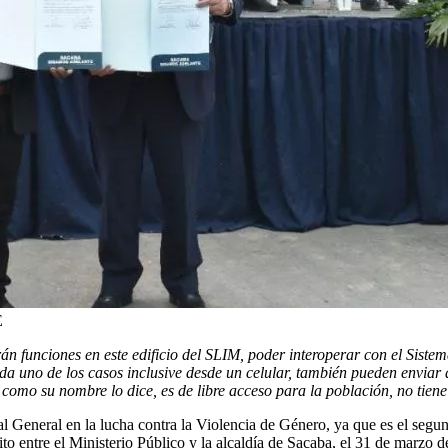
E
n funciones en este edificio del SLIM, poder interoperar con el Sistema 
ada uno de los casos inclusive desde un celular, también pueden enviar
 como su nombre lo dice, es de libre acceso para la población, no tien
l General en la lucha contra la Violencia de Género, ya que es el segun
 entre el Ministerio Público y la alcaldía de Sacaba, el 31 de marzo de