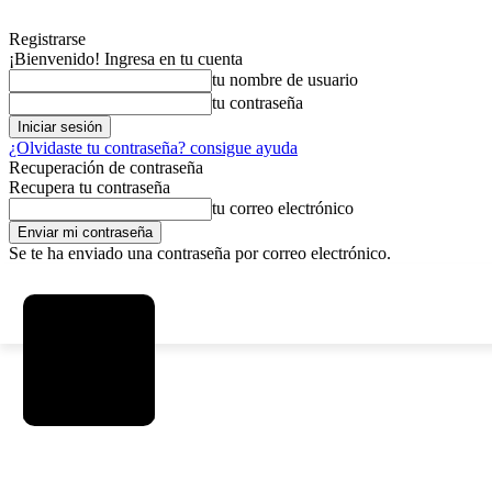
Registrarse
¡Bienvenido! Ingresa en tu cuenta
tu nombre de usuario
tu contraseña
¿Olvidaste tu contraseña? consigue ayuda
Recuperación de contraseña
Recupera tu contraseña
tu correo electrónico
Se te ha enviado una contraseña por correo electrónico.
C
viernes, agosto 7, 2026
Registrarse / Unirse
3.8
La Paz
SOCIEDAD
POLÍTICA
DEPORTES
INICIO