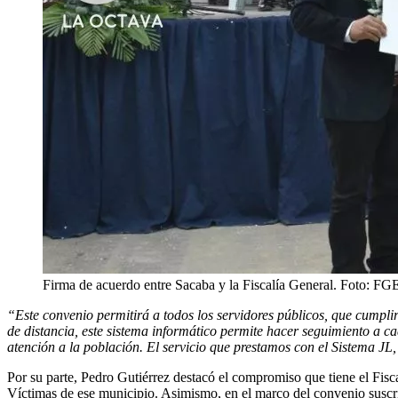
Firma de acuerdo entre Sacaba y la Fiscalía General. Foto: FG
“Este convenio permitirá a todos los servidores públicos, que cumplirá
de distancia, este sistema informático permite hacer seguimiento a c
atención a la población. El servicio que prestamos con el Sistema JL,
Por su parte, Pedro Gutiérrez destacó el compromiso que tiene el Fisca
Víctimas de ese municipio. Asimismo, en el marco del convenio suscrito