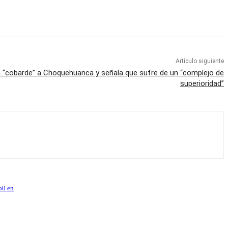
Artículo siguiente
a “cobarde” a Choquehuanca y señala que sufre de un “complejo de
superioridad”
50 en