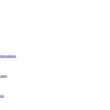
gobernadores
canos
cia