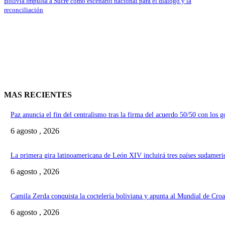
Bolivia impulsa a Sucre como escenario nacional para el diálogo y la
reconciliación
MAS RECIENTES
Paz anuncia el fin del centralismo tras la firma del acuerdo 50/50 con los 
6 agosto , 2026
La primera gira latinoamericana de León XIV incluirá tres países sudameri
6 agosto , 2026
Camila Zerda conquista la coctelería boliviana y apunta al Mundial de Croa
6 agosto , 2026