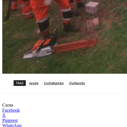
TAGS
ayuda
Cochabamba
Quillacollo
Cuota
Facebook
X
Pinterest
WhatsApp