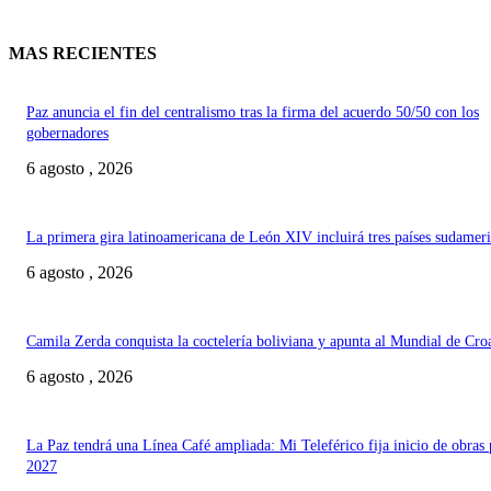
MAS RECIENTES
Paz anuncia el fin del centralismo tras la firma del acuerdo 50/50 con los
gobernadores
6 agosto , 2026
La primera gira latinoamericana de León XIV incluirá tres países sudamer
6 agosto , 2026
Camila Zerda conquista la coctelería boliviana y apunta al Mundial de Cro
6 agosto , 2026
La Paz tendrá una Línea Café ampliada: Mi Teleférico fija inicio de obras 
2027