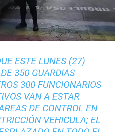
UE ESTE LUNES (27)
DE 350 GUARDIAS
TROS 300 FUNCIONARIOS
IVOS VAN A ESTAR
AREAS DE CONTROL EN
TRICCIÓN VEHICULA; EL
ESPLAZADO EN TODO EL