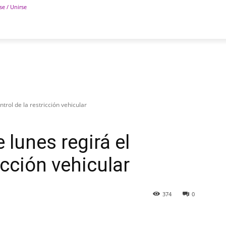
se / Unirse
POLÍTICA
DEPORTES
TECNOLOGÍA
COLUM
ntrol de la restricción vehicular
 lunes regirá el
icción vehicular
374
0