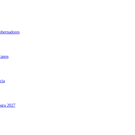
gobernadores
canos
cia
para 2027