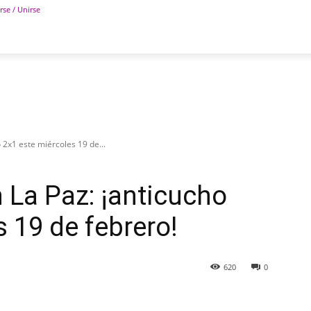
rse / Unirse
POLÍTICA
DEPORTES
TECNOLOGÍA
COLUM
o 2x1 este miércoles 19 de...
n La Paz: ¡anticucho
 19 de febrero!
620
0