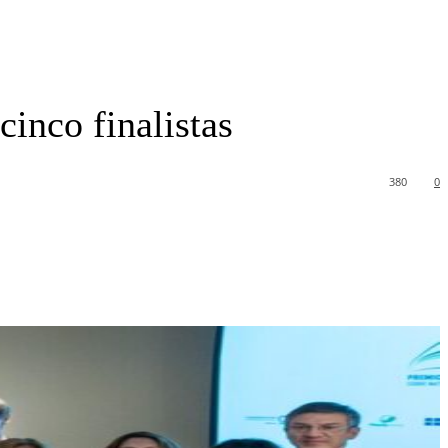
inco finalistas
380
0