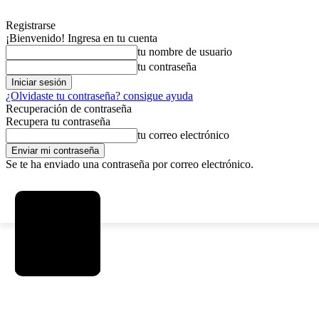
Registrarse
¡Bienvenido! Ingresa en tu cuenta
tu nombre de usuario
tu contraseña
¿Olvidaste tu contraseña? consigue ayuda
Recuperación de contraseña
Recupera tu contraseña
tu correo electrónico
Se te ha enviado una contraseña por correo electrónico.
C
sábado, agosto 8, 2026
Registrarse / Unirse
15.8
La Paz
SOCIEDAD
POLÍTICA
DEPORTES
INICIO