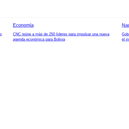
Economía
Nac
do
CNC reúne a más de 250 líderes para impulsar una nueva
Gobe
agenda económica para Bolivia
el i