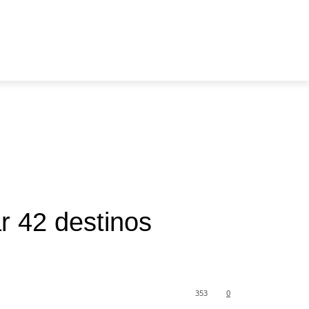
BIENESTAR
CIENCIA
CULTURA
ECOLOGÍA
r 42 destinos
353
0