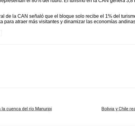
epresentan el 80% del rubro. El turismo en la CAN genera 3,8 
l de la CAN señaló que el bloque solo recibe el 1% del turismo 
junta para atraer más visitantes y dinamizar las economías andinas
la cuenca del río Manuripi
Bolivia y Chile 