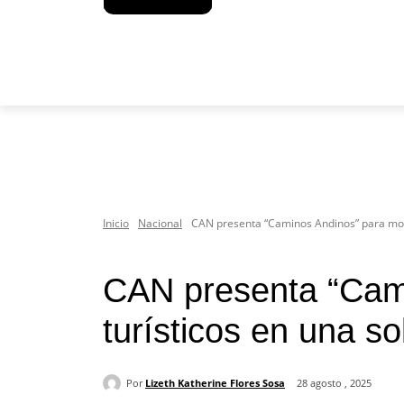
SOCIEDAD
POLÍTICA
INICIO
Inicio
Nacional
CAN presenta “Caminos Andinos” para mostr
Nacional
Turismo
CAN presenta “Cami
turísticos en una so
Por
Lizeth Katherine Flores Sosa
28 agosto , 2025