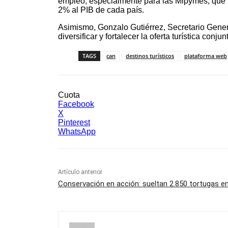
empleo, especialmente para las Mipymes, que r
2% al PIB de cada país.
Asimismo, Gonzalo Gutiérrez, Secretario Genera
diversificar y fortalecer la oferta turística con
TAGS
can
destinos turísticos
plataforma web
Cuota
Facebook
X
Pinterest
WhatsApp
Artículo anterior
Conservación en acción: sueltan 2.850 tortugas en 