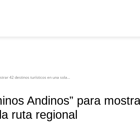
DEPORTES
TECNOLOGÍA
COLUMNA
EDITORIAL
ar 42 destinos turísticos en una sola...
nos Andinos” para mostra
la ruta regional