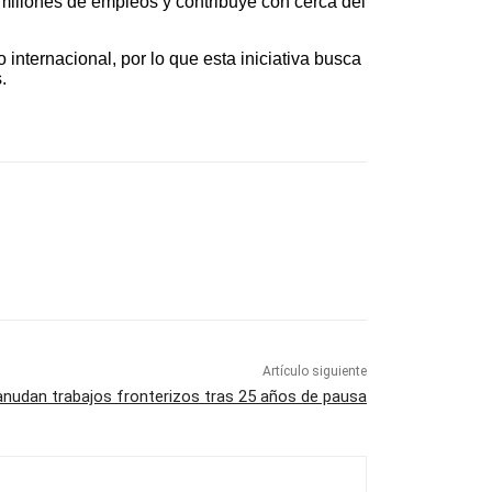
millones de empleos y contribuye con cerca del
internacional, por lo que esta iniciativa busca
.
Artículo siguiente
reanudan trabajos fronterizos tras 25 años de pausa