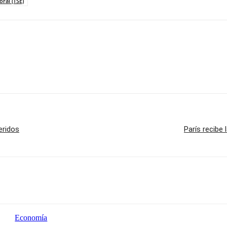
ral (TSE)
eridos
París recibe
Economía