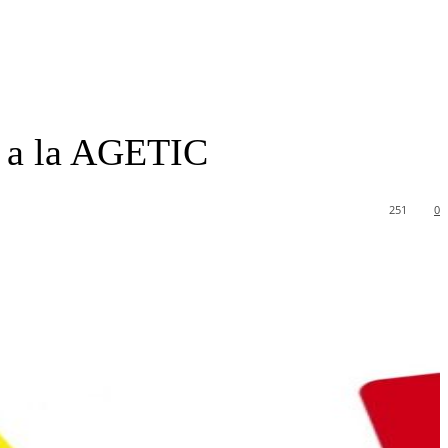
es a la AGETIC
251
0