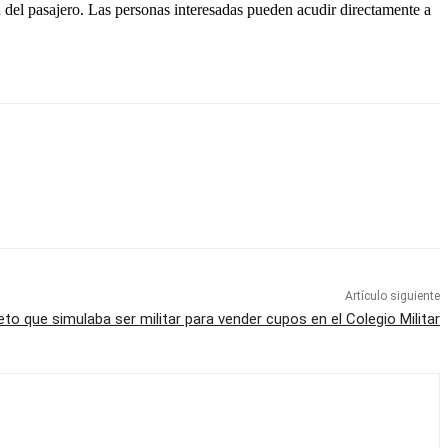
 del pasajero. Las personas interesadas pueden acudir directamente a
Artículo siguiente
eto que simulaba ser militar para vender cupos en el Colegio Militar