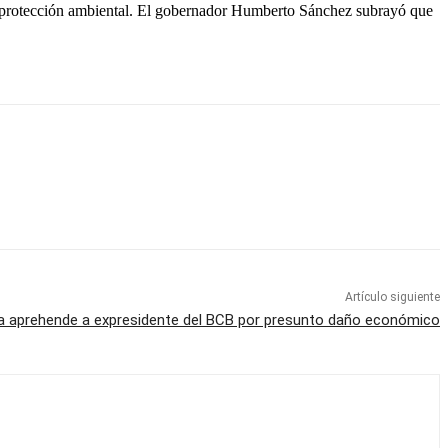
la protección ambiental. El gobernador Humberto Sánchez subrayó que
Artículo siguiente
ía aprehende a expresidente del BCB por presunto daño económico