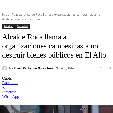
Inicio
Política
Alcalde Roca llama a organizaciones campesinas a no
destruir bienes públicos en...
Política
Sociedad
Alcalde Roca llama a
organizaciones campesinas a no
destruir bienes públicos en El Alto
Por
Lizeth Katherine Flores Sosa
5 junio , 2026
41
0
Cuota
Facebook
X
Pinterest
WhatsApp