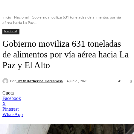
Inicio
Nacional
Gobierno moviliza 631 toneladas de alimentos por vía
aérea hacia La Paz...
Nacional
Gobierno moviliza 631 toneladas
de alimentos por vía aérea hacia La
Paz y El Alto
Por
Lizeth Katherine Flores Sosa
4 junio , 2026
41
0
Cuota
Facebook
X
Pinterest
WhatsApp