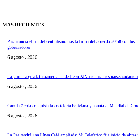
MAS RECIENTES
Paz anuncia el fin del centralismo tras la firma del acuerdo 50/50 con los
gobernadores
6 agosto , 2026
La primera gira latinoamericana de León XIV incluirá tres países sudamer
6 agosto , 2026
Camila Zerda conquista la coctelería boliviana y apunta al Mundial de Cro
6 agosto , 2026
La Paz tendrá una Línea Café ampliada: Mi Teleférico fija inicio de obras 