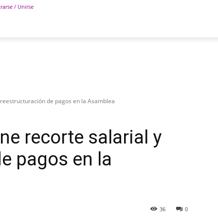
rarse / Unirse
POLÍTICA
DEPORTES
TECNOLOGÍA
COLUM
y reestructuración de pagos en la Asamblea
e recorte salarial y
de pagos en la
36
0