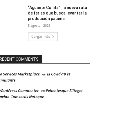
“Aguante Collita”: la nueva ruta
de ferias que busca levantar la
producción paceña
5 agosto , 2026
Cargar más
RECENT COMMENTS
o Services Marketplace
El Covid-19 es
en
millante
WordPress Commenter
Pellentesque Eliteget
en
avida Cumsociis Natoque