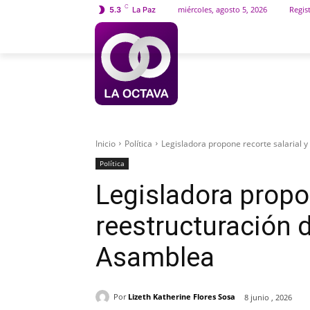
C
miércoles, agosto 5, 2026
Regist
5.3
La Paz
INICIO
SOCIEDAD
Inicio
Política
Legisladora propone recorte salarial 
Política
Legisladora propon
reestructuración 
Asamblea
Por
Lizeth Katherine Flores Sosa
8 junio , 2026