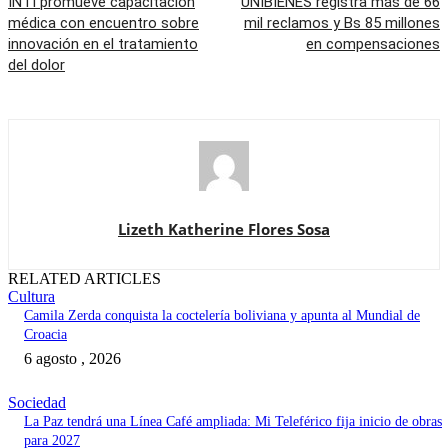
INTI promueve capacitación
UNIBIENES registra más de 66
médica con encuentro sobre
mil reclamos y Bs 85 millones
innovación en el tratamiento
en compensaciones
del dolor
Lizeth Katherine Flores Sosa
RELATED ARTICLES
Cultura
Camila Zerda conquista la coctelería boliviana y apunta al Mundial de
Croacia
6 agosto , 2026
Sociedad
La Paz tendrá una Línea Café ampliada: Mi Teleférico fija inicio de obras
para 2027