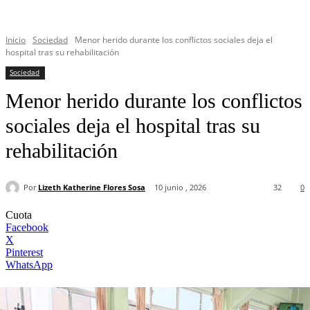
Inicio
Sociedad
Menor herido durante los conflictos sociales deja el
hospital tras su rehabilitación
Sociedad
Menor herido durante los conflictos
sociales deja el hospital tras su
rehabilitación
Por
Lizeth Katherine Flores Sosa
10 junio , 2026
32
0
Cuota
Facebook
X
Pinterest
WhatsApp