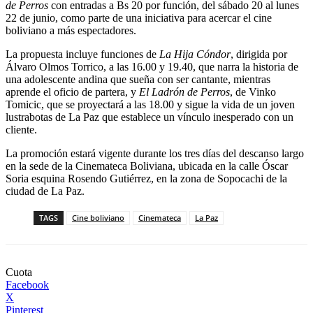
de Perros
con entradas a Bs 20 por función, del sábado 20 al lunes
22 de junio, como parte de una iniciativa para acercar el cine
boliviano a más espectadores.
La propuesta incluye funciones de
La Hija Cóndor
, dirigida por
Álvaro Olmos Torrico, a las 16.00 y 19.40, que narra la historia de
una adolescente andina que sueña con ser cantante, mientras
aprende el oficio de partera, y
El Ladrón de Perros
, de Vinko
Tomicic, que se proyectará a las 18.00 y sigue la vida de un joven
lustrabotas de La Paz que establece un vínculo inesperado con un
cliente.
La promoción estará vigente durante los tres días del descanso largo
en la sede de la Cinemateca Boliviana, ubicada en la calle Óscar
Soria esquina Rosendo Gutiérrez, en la zona de Sopocachi de la
ciudad de La Paz.
TAGS
Cine boliviano
Cinemateca
La Paz
Cuota
Facebook
X
Pinterest