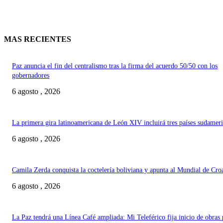
MAS RECIENTES
Paz anuncia el fin del centralismo tras la firma del acuerdo 50/50 con los
gobernadores
6 agosto , 2026
La primera gira latinoamericana de León XIV incluirá tres países sudamer
6 agosto , 2026
Camila Zerda conquista la coctelería boliviana y apunta al Mundial de Cro
6 agosto , 2026
La Paz tendrá una Línea Café ampliada: Mi Teleférico fija inicio de obras 