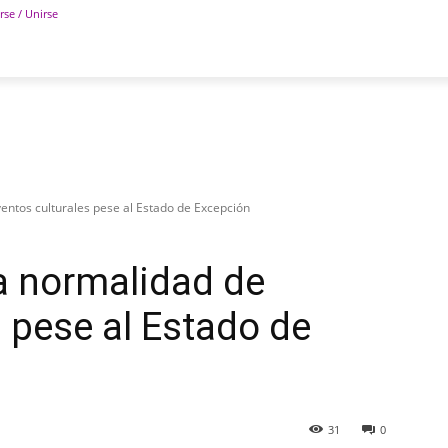
rse / Unirse
POLÍTICA
DEPORTES
TECNOLOGÍA
COLUM
ntos culturales pese al Estado de Excepción
a normalidad de
s pese al Estado de
31
0