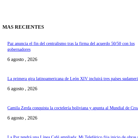
MAS RECIENTES
Paz anuncia el fin del centralismo tras la firma del acuerdo 50/50 con los
gobernadores
6 agosto , 2026
La primera gira latinoamericana de León XIV incluirá tres países sudamer
6 agosto , 2026
Camila Zerda conquista la coctelería boliviana y apunta al Mundial de Cro
6 agosto , 2026
La Paz tendrá una Línea Café ampliada: Mi Teleférico fija inicio de obras 